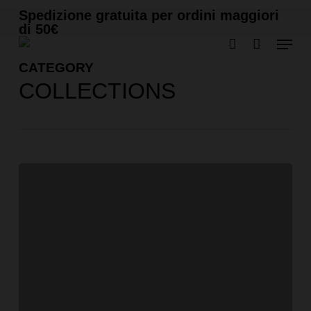
Skip
Cart
CLOSE
Spedizione gratuita per ordini maggiori
to
CART
di 50€
Menu
main
account
content
CATEGORY
COLLECTIONS
Primavera
Estate
2026