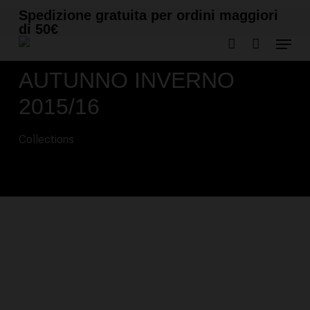
Skip
Cart
CLOSE
Spedizione gratuita per ordini maggiori
to
CART
di 50€
Menu
main
account
content
AUTUNNO INVERNO
2015/16
Collections