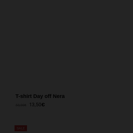
T-shirt Day off Nera
IL
IL
13,50
€
33,00
€
PREZZO
PREZZO
ORIGINALE
ATTUALE
ERA:
È:
33,00€.
13,50€.
SALE