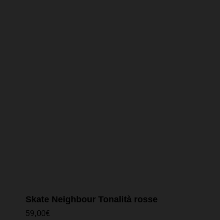
25,00€.
18,00€.
Skate Neighbour Tonalità rosse
59,00
€