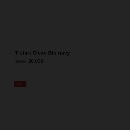
T-shirt Clean Blu navy
IL
IL
20,00
€
35,00
€
PREZZO
PREZZO
ORIGINALE
ATTUALE
ERA:
È:
35,00€.
20,00€.
SALE