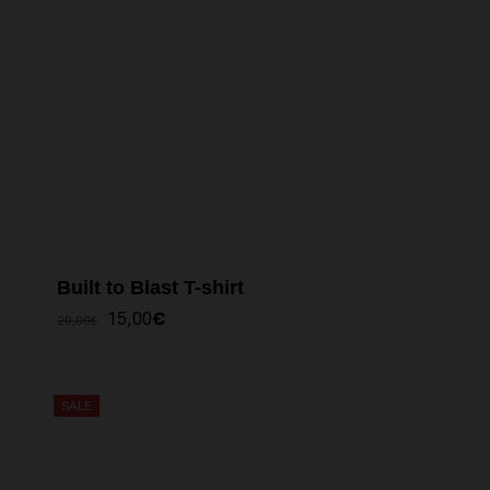
Built to Blast T-shirt
IL
IL
15,00
€
20,00
€
PREZZO
PREZZO
ORIGINALE
ATTUALE
ERA:
È:
20,00€.
15,00€.
SALE