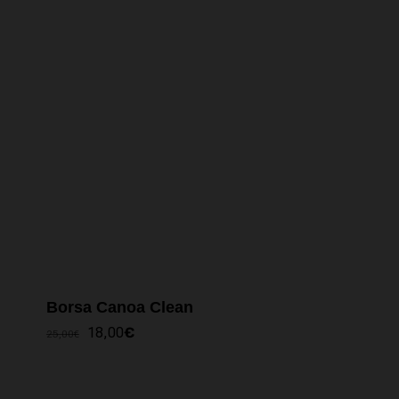
Borsa Canoa Clean
IL
IL
18,00
€
25,00
€
PREZZO
PREZZO
ORIGINALE
ATTUALE
ERA:
È: