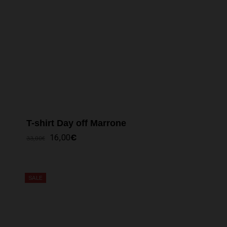
T-shirt Day off Marrone
IL
IL
16,00
€
33,00
€
PREZZO
PREZZO
ORIGINALE
ATTUALE
ERA:
È:
33,00€.
16,00€.
SALE