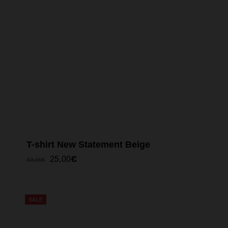
T-shirt New Statement Beige
IL
IL
25,00
€
33,00
€
PREZZO
PREZZO
ORIGINALE
ATTUALE
ERA:
È:
33,00€.
25,00€.
SALE