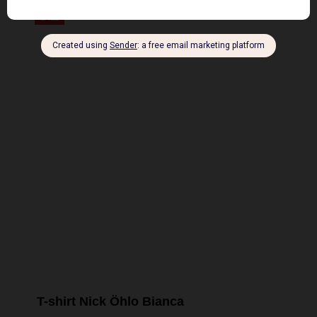
ERA:
È:
28,00€.
19,00€.
SALE
T-shirt Nick Öhlo Bianca