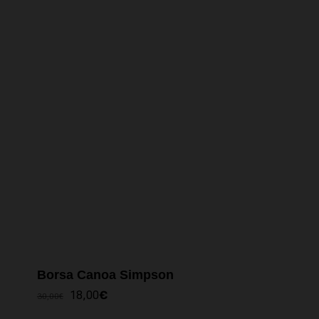
Borsa Canoa Simpson
IL
IL
18,00
€
30,00
€
PREZZO
PREZZO