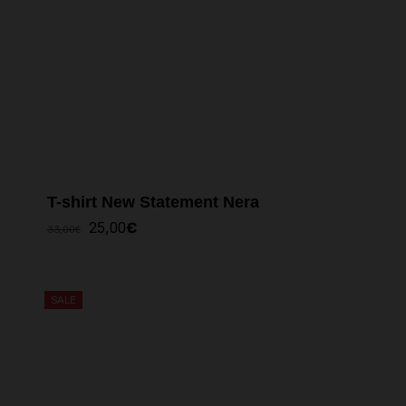
T-shirt New Statement Nera
IL
IL
25,00
€
33,00
€
PREZZO
PREZZO
ORIGINALE
ATTUALE
ERA:
È:
33,00€.
25,00€.
SALE