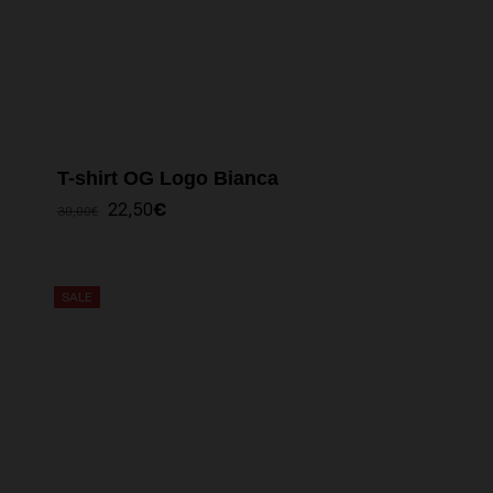
T-shirt OG Logo Bianca
IL
IL
22,50
€
30,00
€
PREZZO
PREZZO
ORIGINALE
ATTUALE
ERA:
È:
30,00€.
22,50€.
SALE