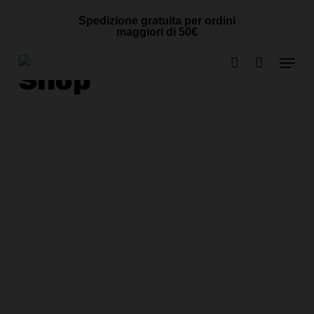
Skip
Cart
CLOSE
Spedizione gratuita per ordini
to
CART
maggiori di 50€
main
Menu
content
Shop
account