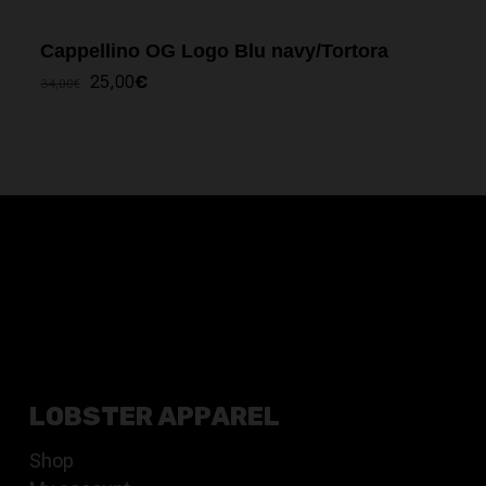
Cappellino OG Logo Blu navy/Tortora
IL
IL
25,00
€
34,00
€
PREZZO
PREZZO
ORIGINALE
ATTUALE
ERA:
È:
34,00€.
25,00€.
LOBSTER APPAREL
Shop