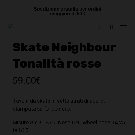
Skip
Cart
CLOSE
Spedizione gratuita per ordini
to
CART
maggiori di 50€
main
Menu
content
account
Skate Neighbour
Tonalità rosse
59,00
€
Tavola da skate in sette strati di acero,
stampata su fondo nero.
Misure 8 x 31.875 . Nose 6.9 , wheel base 14,25,
tail 6.5