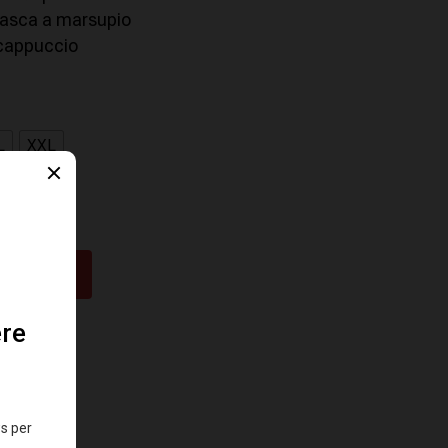
tasca a marsupio
 cappuccio
L
XXL
CARRELLO
26