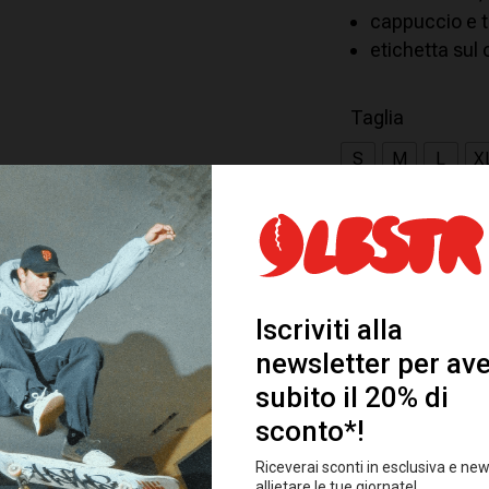
cappuccio e 
etichetta sul
Taglia
S
M
L
X
AGGIUNGI AL 
Categoria:
FW25