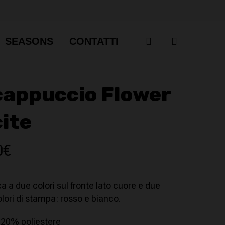
account
SEASONS
CONTATTI
cappuccio Flower
ite
Il
0
€
zo
prezzo
nale
attuale
a a due colori sul fronte lato cuore e due
è:
colori di stampa: rosso e bianco.
€.
45,00€.
 20% poliestere