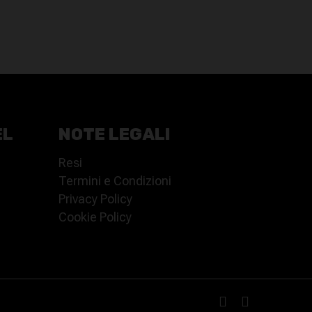
ORIGINALE
ATTUALE
ERA:
È:
23,00€.
16,00€.
EL
NOTE LEGALI
Resi
Termini e Condizioni
Privacy Policy
Cookie Policy
facebook
instagram