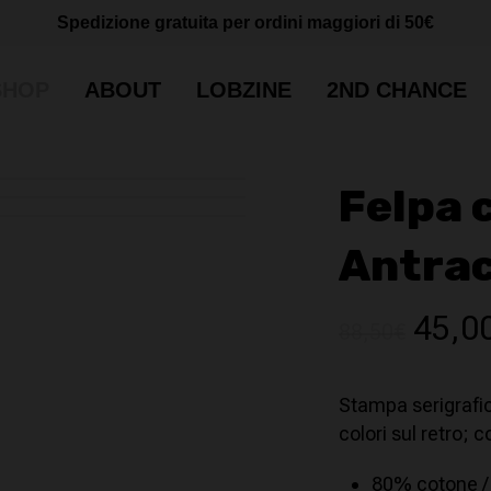
Cart
CLOSE
Spedizione gratuita per ordini maggiori di 50€
CART
SHOP
ABOUT
LOBZINE
2ND CHANCE
Felpa 
Antrac
Il
45,0
88,50
€
prez
origi
Stampa serigrafic
era:
colori sul retro; 
88,50
80% cotone /