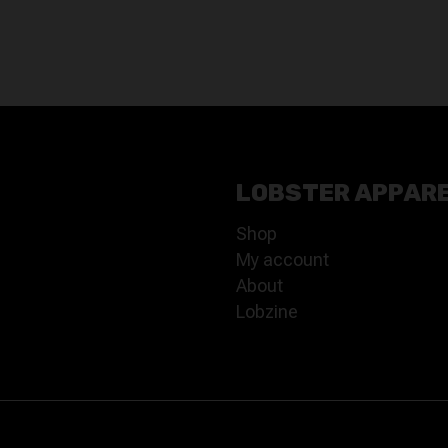
PREZZO
PREZZO
PREZZO
PREZZO
ORIGINALE
ATTUALE
ORIGINALE
ATTUALE
ERA:
È:
ERA:
È:
88,50€.
62,00€.
88,50€.
54,00€.
LOBSTER APPAR
Shop
My account
About
Lobzine