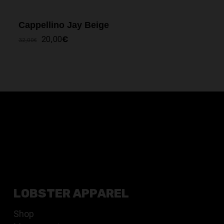
Cappellino Jay Beige
IL
IL
20,00
€
32,00
€
PREZZO
PREZZO
ORIGINALE
ATTUALE
ERA:
È:
32,00€.
20,00€.
LOBSTER APPAREL
Shop