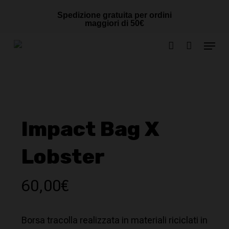
Skip
Cart
CLOSE
Spedizione gratuita per ordini
to
CART
maggiori di 50€
main
Menu
content
account
Impact Bag X
Lobster
60,00
€
Borsa tracolla realizzata in materiali riciclati in