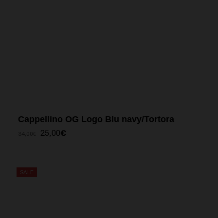
Cappellino OG Logo Blu navy/Tortora
IL
IL
25,00
€
34,00
€
PREZZO
PREZZO
ORIGINALE
ATTUALE
ERA:
È:
34,00€.
25,00€.
SALE