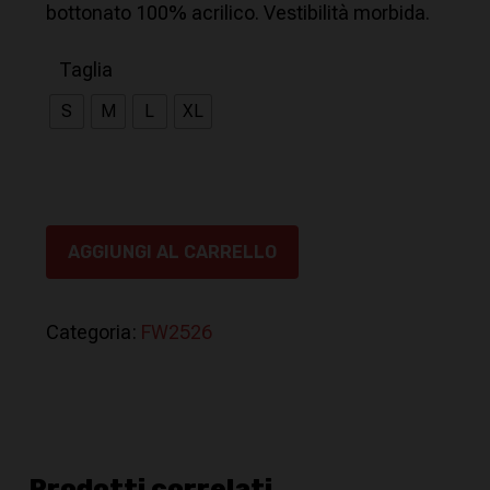
era:
è:
bottonato 100% acrilico. Vestibilità morbida.
92,00€.
56,00€.
Taglia
S
M
L
XL
AGGIUNGI AL CARRELLO
Categoria:
FW2526
Prodotti correlati