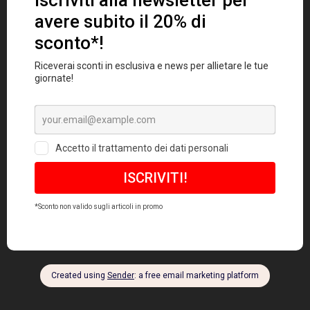
Skate Neighbour Tonalità rosse
59,00
€
SALE