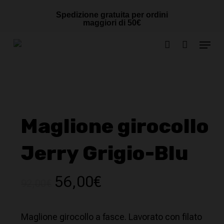
Skip
Cart
CLOSE
Spedizione gratuita per ordini
to
CART
maggiori di 50€
main
Menu
content
account
Maglione girocollo
Jerry Grigio-Blu
Il
Il
56,00
€
92,00
€
prezzo
prezzo
originale
attuale
Maglione girocollo a fasce. Lavorato con filato