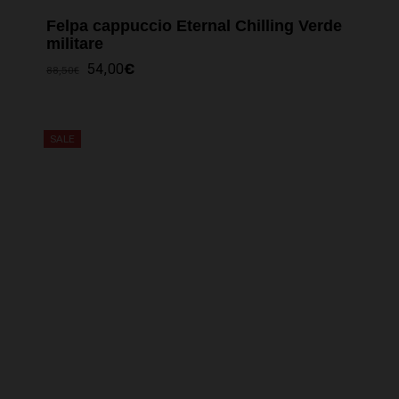
Felpa cappuccio Eternal Chilling Verde
militare
IL
IL
54,00
€
88,50
€
PREZZO
PREZZO
ORIGINALE
ATTUALE
ERA:
È:
88,50€.
54,00€.
SALE