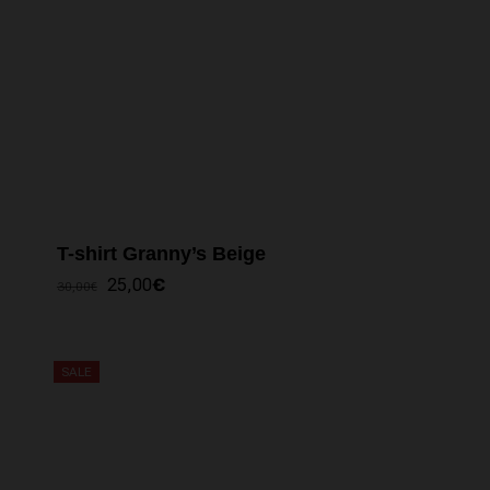
T-shirt Granny’s Beige
IL
IL
25,00
€
30,00
€
PREZZO
PREZZO
ORIGINALE
ATTUALE
ERA:
È:
30,00€.
25,00€.
SALE