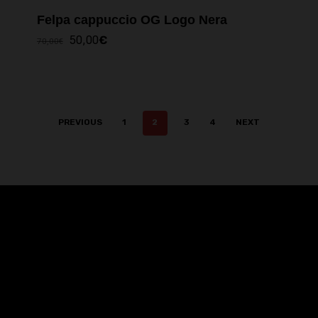
Felpa cappuccio OG Logo Nera
IL
IL
50,00
€
70,00
€
PREZZO
PREZZO
ORIGINALE
ATTUALE
ERA:
È:
70,00€.
50,00€.
PREVIOUS
1
2
3
4
NEXT