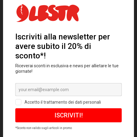
Cappellino Jay Nero
28,00
€