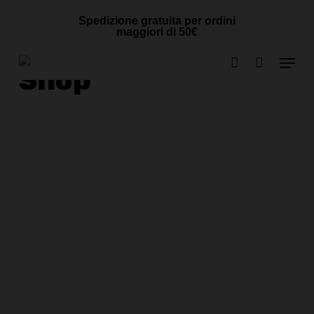
Skip
Cart
CLOSE
Spedizione gratuita per ordini
to
CART
maggiori di 50€
main
Menu
content
Shop
account