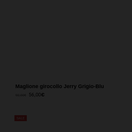
Maglione girocollo Jerry Grigio-Blu
IL
IL
56,00
€
92,00
€
PREZZO
PREZZO
ORIGINALE
ATTUALE
ERA:
È:
92,00€.
56,00€.
SALE