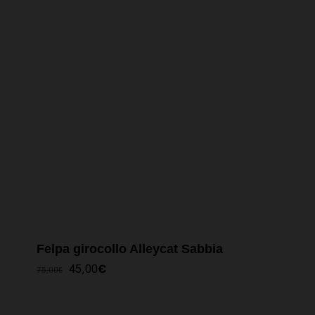
Felpa girocollo Alleycat Sabbia
IL
IL
45,00
€
75,00
€
PREZZO
PREZZO
ORIGINALE
ATTUALE
ERA:
È: