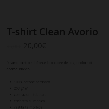
T-shirt Clean Avorio
Il
Il
20,00
€
35,00
€
prezzo
prezzo
originale
attuale
Ricamo diretto sul fronte lato cuore del logo; colore di
era:
è:
ricamo: bianco.
35,00€.
20,00€.
100% cotone pettinato
203 g/m²
costruzione tubolare
etichetta su manica
vestibilità morbida