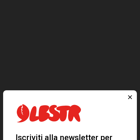
S
M
L
XL
XXL
Taglia (Cm)
45,5
51
56
61
66
Petto (A)
71
73,5
76
79
81
Lunghezza (B)