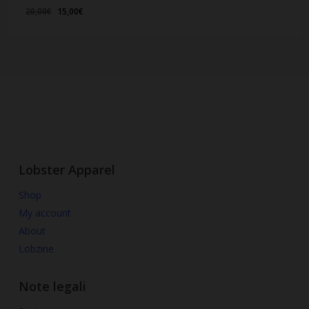
Il
Il
20,00
€
15,00
€
prezzo
prezzo
originale
attuale
era:
è:
20,00€.
15,00€.
Lobster Apparel
Shop
My account
About
Lobzine
Note legali