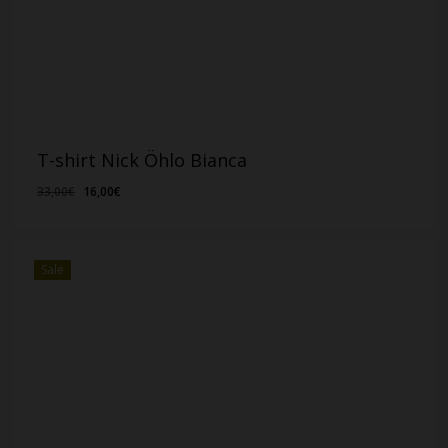
T-shirt Nick Öhlo Bianca
Il
Il
33,00
€
16,00
€
prezzo
prezzo
originale
attuale
era:
è:
Sale
33,00€.
16,00€.