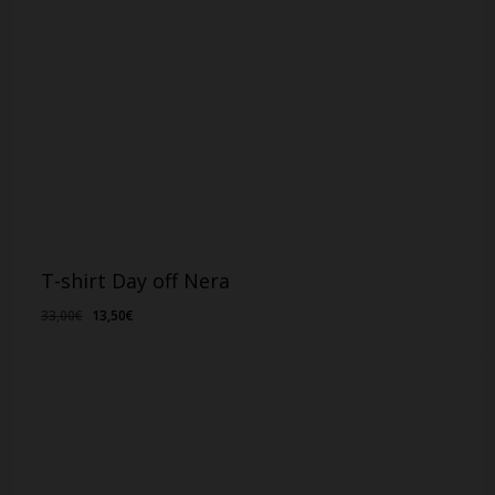
T-shirt Day off Nera
Il
Il
33,00
€
13,50
€
prezzo
prezzo
originale
attuale
era:
è:
33,00€.
13,50€.