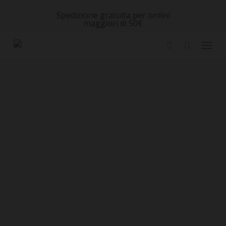
Skip
Spedizione gratuita per ordini
to
maggiori di 50€
main
Menu
content
Close
Cart
account
Cart