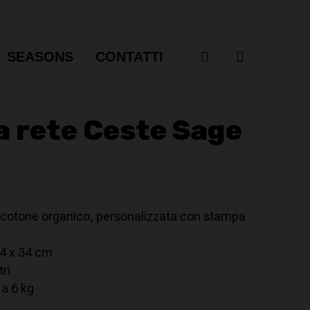
account
SEASONS
CONTATTI
a rete Ceste Sage
n cotone organico, personalizzata con stampa
34 x 34 cm
tri
 a 6 kg