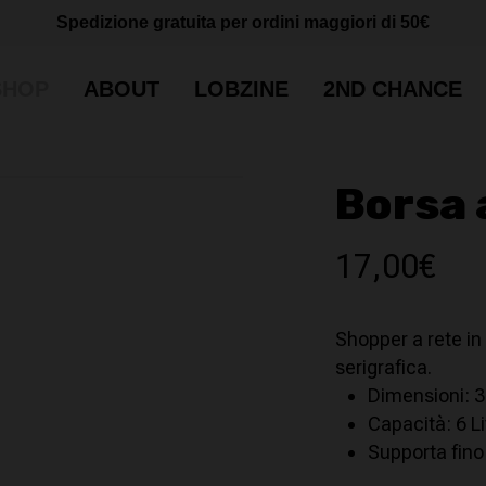
Cart
CLOSE
Spedizione gratuita per ordini maggiori di 50€
CART
SHOP
ABOUT
LOBZINE
2ND CHANCE
Borsa 
17,00
€
Shopper a rete i
serigrafica.
Dimensioni: 
Capacità: 6 Li
Supporta fino