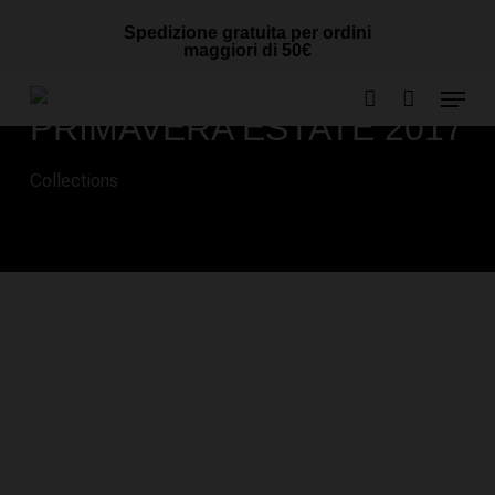
Skip
Cart
CLOSE
Spedizione gratuita per ordini
to
CART
maggiori di 50€
main
Menu
content
PRIMAVERA ESTATE 2017
account
Collections