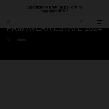
Skip
Cart
CLOSE
Spedizione gratuita per ordini
to
CART
maggiori di 50€
main
Menu
content
PRIMAVERA ESTATE 2024
account
Collections