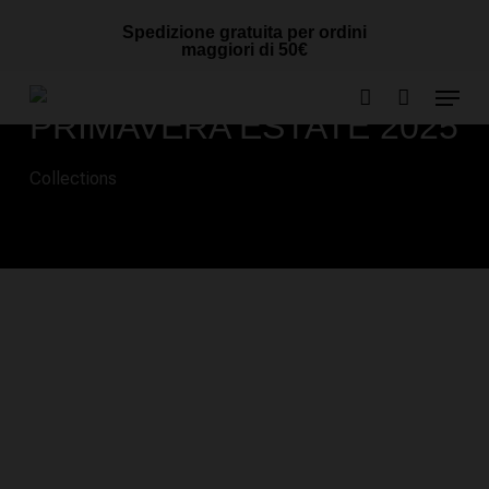
Skip
Cart
CLOSE
Spedizione gratuita per ordini
to
CART
maggiori di 50€
main
Menu
content
PRIMAVERA ESTATE 2025
account
Collections