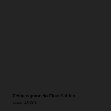
Felpa cappuccio Flow Sabbia
IL
IL
45,00
€
88,50
€
PREZZO
PREZZO