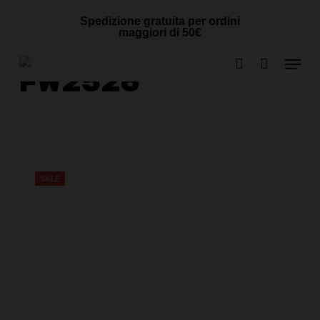
Skip
Cart
CLOSE
Spedizione gratuita per ordini
to
CART
maggiori di 50€
main
Menu
content
FW2526
account
SALE