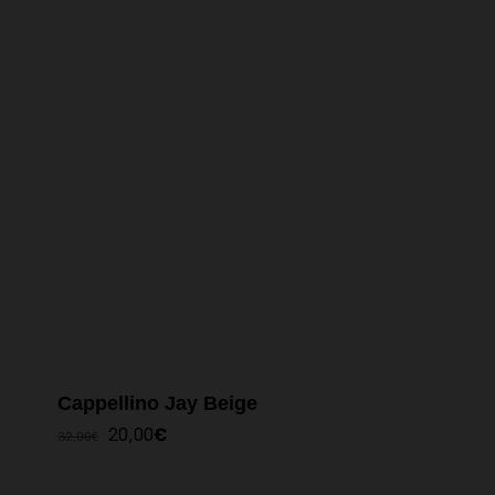
Cappellino Jay Beige
IL
IL
20,00
€
32,00
€
PREZZO
PREZZO
ORIGINALE
ATTUALE