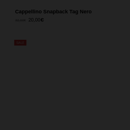
Cappellino Snapback Tag Nero
IL
IL
20,00
€
32,00
€
PREZZO
PREZZO
ORIGINALE
ATTUALE
ERA:
È:
32,00€.
20,00€.
SALE