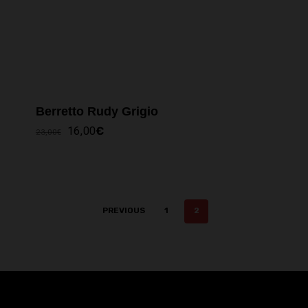
Berretto Rudy Grigio
IL
IL
16,00
€
23,00
€
PREZZO
PREZZO
ORIGINALE
ATTUALE
ERA:
È:
23,00€.
16,00€.
PREVIOUS
1
2