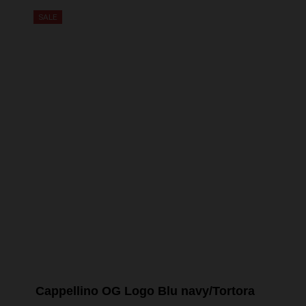
ERA:
È:
32,00€.
20,00€.
SALE
Cappellino OG Logo Blu navy/Tortora