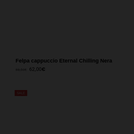
Felpa cappuccio Eternal Chilling Nera
IL
IL
62,00
€
88,50
€
PREZZO
PREZZO
ORIGINALE
ATTUALE
ERA:
È:
88,50€.
62,00€.
SALE