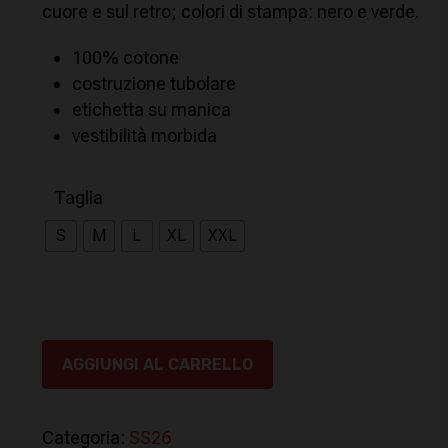
era:
è:
cuore e sul retro; colori di stampa: nero e verde.
33,00€.
16,00€.
100% cotone
costruzione tubolare
etichetta su manica
vestibilità morbida
Taglia
S
M
L
XL
XXL
AGGIUNGI AL CARRELLO
Categoria:
SS26