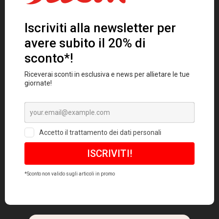
T-shirt Eternal Chilling Nera
33,00
€
SALE