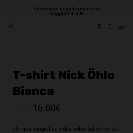
Skip
Cart
CLOSE
Spedizione gratuita per ordini
to
CART
maggiori di 50€
main
Menu
content
account
T-shirt Nick Öhlo
Bianca
Il
Il
16,00
€
33,00
€
prezzo
prezzo
originale
attuale
Stampa serigrafica a due colori sul fronte lato