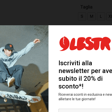
Taglia
S
M
L
X
AGGIUNGI AL 
Categoria:
SS26