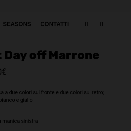
account
SEASONS
CONTATTI
t Day off Marrone
Il
0
€
zo
prezzo
nale
attuale
 a due colori sul fronte e due colori sul retro;
è:
bianco e giallo.
€.
16,00€.
a manica sinistra