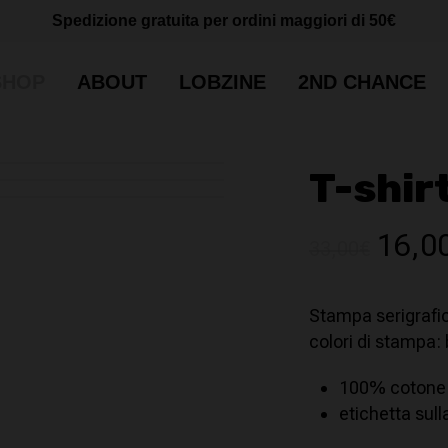
Cart
CLOSE
Spedizione gratuita per ordini maggiori di 50€
CART
SHOP
ABOUT
LOBZINE
2ND CHANCE
T-shir
Il
16,0
33,00
€
prez
origi
Stampa serigrafica
era:
colori di stampa: 
33,00
100% cotone
etichetta sull