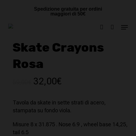
Skip
Cart
CLOSE
Spedizione gratuita per ordini
to
CART
maggiori di 50€
main
Menu
content
account
Skate Crayons
Rosa
Il
Il
32,00
€
59,00
€
prezzo
prezzo
originale
attuale
Tavola da skate in sette strati di acero,
era:
è:
stampata su fondo viola.
59,00€.
32,00€.
Misure 8 x 31.875 . Nose 6.9 , wheel base 14,25,
tail 6.5