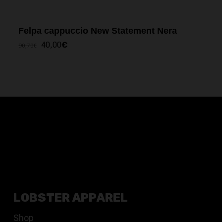
Felpa cappuccio New Statement Nera
IL
IL
40,00
€
90,70
€
PREZZO
PREZZO
ORIGINALE
ATTUALE
ERA:
È:
90,70€.
40,00€.
LOBSTER APPAREL
Shop