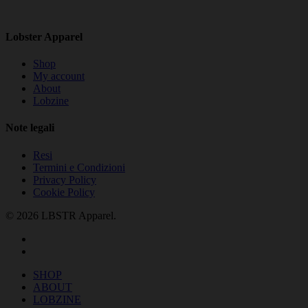
nella
pagina
del
Lobster Apparel
prodotto
Shop
My account
About
Lobzine
Note legali
Resi
Termini e Condizioni
Privacy Policy
Cookie Policy
© 2026 LBSTR Apparel.
facebook
instagram
Close
SHOP
Menu
ABOUT
LOBZINE