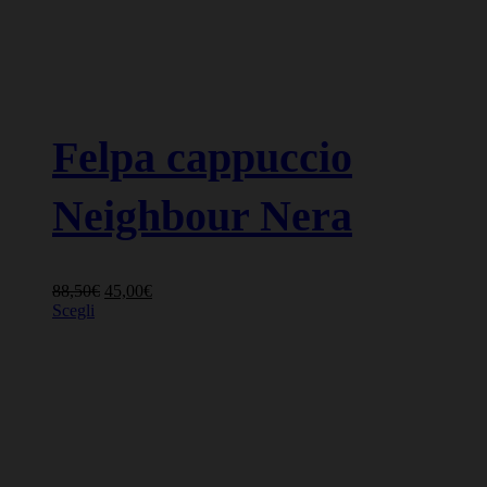
Felpa cappuccio
Neighbour Nera
Il
Il
88,50
€
45,00
€
Questo
prezzo
prezzo
Scegli
prodotto
originale
attuale
ha
era:
è:
più
88,50€.
45,00€.
varianti.
Le
opzioni
possono
essere
scelte